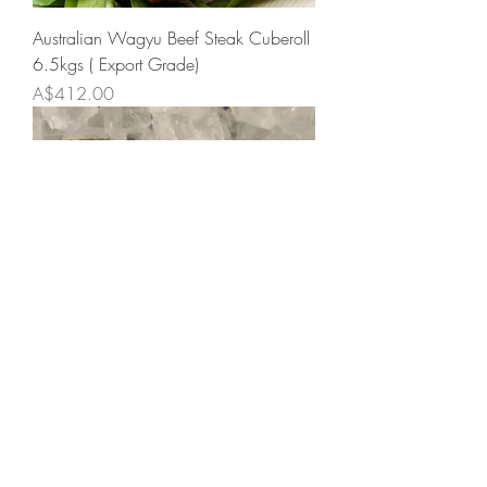
Australian Wagyu Beef Steak Cuberoll
6.5kgs ( Export Grade)
価格
A$412.00
Australia Frozen Greenlip Abalone
1KG
価格
A$60.00