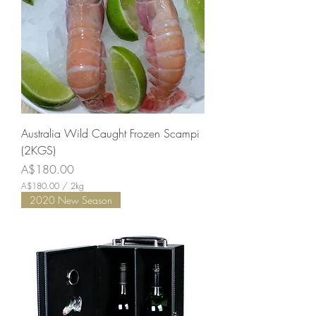
Australia Wild Caught Frozen Scampi
(2KGS)
価格
A$180.00
A$180.00
/
2kg
A
2020 New Season
$
1
8
0
.
0
0
／
2
k