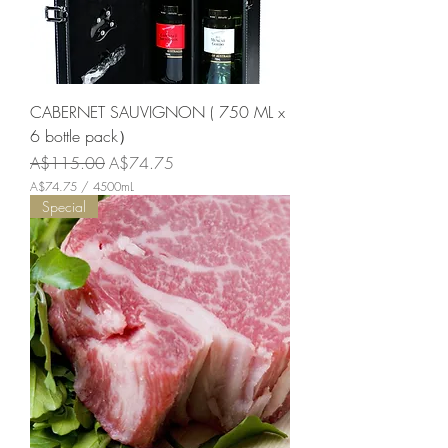
g
CABERNET SAUVIGNON ( 750 ML x
6 bottle pack）
通常価格
セール価格
A$115.00
A$74.75
A$74.75
/
4500mL
A
Special
$
7
4
.
7
5
／
4
5
0
0
m
L